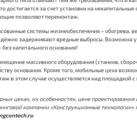
арного типа отвечают тем же требованиям, что и ка
Это достигается за счет установки на некапитальные
ающие позволяют перемонтаж.
асованные системы жизнеобеспечения – обогрева, ве
адёжно задерживают вредные выбросы. Возможна ус
 без капитального основания!
змещение массивного оборудования (станков, сбороч
ству основания. Кроме того, мобильные цеха возмо
таж в этом случае осуществляется над площадкой с 
рных цехах, их особенностях, цене проектирования 
ринговой компании «Конструкционные технологии» 
ngcontech.ru