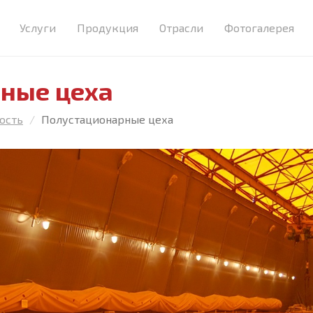
Услуги
Продукция
Отрасли
Фотогалерея
Консультирование
Тентовые укрытия
Авиация
ные цеха
Проектирование
Каркасно-тентовые
Логистика
сооружения
Производство
Строительство
ость
Полустационарные цеха
Быстровозводимые здания
Комплектация
Транспорт
Технологические подмости
Доставка
Промышленность
и оснастка
Монтаж и шефмонтаж
Сельское хозяйство
Воротные системы
Гарантийное и сервисное
Яхтинг и Судостроение
Металлоконструкции
обслуживание
Физкультура и Спорт
Торговля и Мероприятия