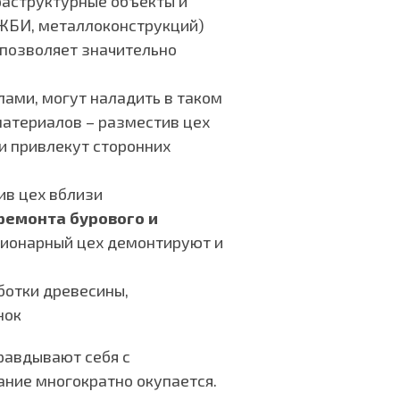
аструктурные объекты и
ЖБИ, металлоконструкций)
 позволяет значительно
ами, могут наладить в таком
материалов – разместив цех
и привлекут сторонних
оив цех вблизи
 ремонта бурового и
ционарный цех демонтируют и
ботки древесины,
нок
равдывают себя с
ание многократно окупается.